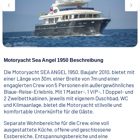
Wassersport
Essen & Trinken
Kontakt
Wie man bucht
Geschäftsbedingungen
Motoryacht Sea Angel 1950 Beschreibung
Die Motoryacht SEA ANGEL 1950, Baujahr 2010, bietet mit
einer Länge von 30m, einer Breite von 7m und einer
engagierten Crew von 5 Personen ein außergewöhnliches
Blaue-Reise-Erlebnis. Mit 1 Master-, 1 VIP-, 1 Doppel- und
2 Zweibettkabinen, jeweils mit eigenem Duschbad, WC
und Klimaanlage, bietet die Motoryacht stilvolle und
komfortable Unterkünfte für die Gäste.
Separate Wohnbereiche für die Crew, eine voll
ausgestattete Küche, offene und geschlossene
Essbereiche, Entspannungsbereiche und eine