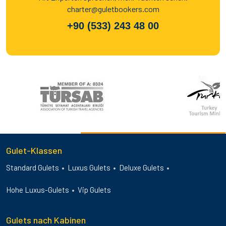
charter@guletbookers.com
+90 (533) 243 48 00
Gulet-Klassen
Standard Gulets
Luxus Gulets
Deluxe Gulets
Hohe Luxus-Gulets
Vip Gulets
Gulets nach Kabinen