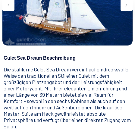
Wassersport
Essen & Trinken
Kontakt
Wie man bucht
Geschäftsbedingungen
Gulet Sea Dream Beschreibung
Die stählerne Gulet Sea Dream vereint auf eindrucksvolle
Weise den traditionellen Stil einer Gulet mit dem
großzügigen Platzangebot und der Leistungsfähigkeit
einer Motoryacht. Mit ihrer eleganten Linienführung und
einer Länge von 39 Metern bietet sie viel Raum für
Komfort – sowohl in den sechs Kabinen als auch auf den
weitläufigen Innen- und Außenbereichen. Die luxuriöse
Master-Suite am Heck gewährleistet absolute
Privatsphäre und verfügt über einen direkten Zugang vom
Salon.