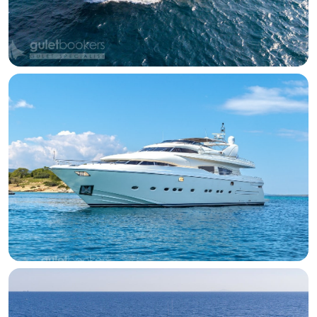
Motoryacht Barents
Griechische Inseln
50 Meter
6 Kabine
12 Gäste
Motoryacht Divine
Griechische Inseln
30.2 Meter
5 Kabine
10 Gäste