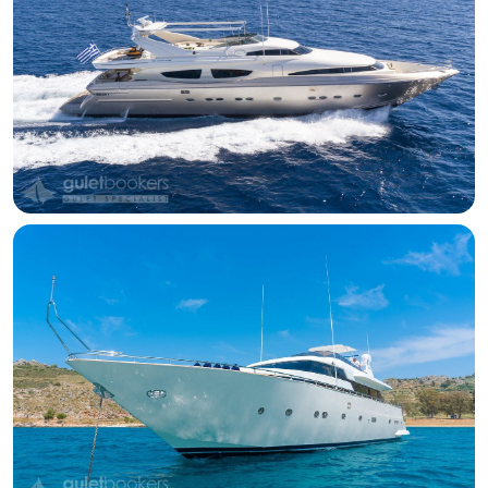
Motoryacht Zambezi
Griechische Inseln
29.6 Meter
4 Kabine
8 Gäste