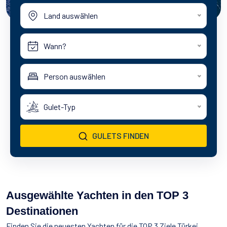
Wassersport
Land auswählen
Essen & Trinken
Kontakt
Wie man bucht
Wann?
Geschäftsbedingungen
Person auswählen
Gulet-Typ
GULETS FINDEN
Ausgewählte Yachten in den TOP 3
Destinationen
Finden Sie die neuesten Yachten für die TOP 3 Ziele Türkei,