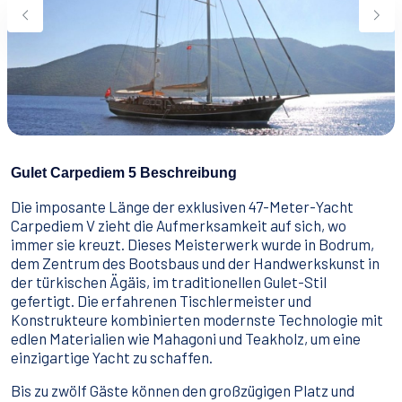
Wassersport
Essen & Trinken
Kontakt
Wie man bucht
Geschäftsbedingungen
Gulet Carpediem 5 Beschreibung
Die imposante Länge der exklusiven 47-Meter-Yacht
Carpediem V zieht die Aufmerksamkeit auf sich, wo
immer sie kreuzt. Dieses Meisterwerk wurde in Bodrum,
dem Zentrum des Bootsbaus und der Handwerkskunst in
der türkischen Ägäis, im traditionellen Gulet-Stil
gefertigt. Die erfahrenen Tischlermeister und
Konstrukteure kombinierten modernste Technologie mit
edlen Materialien wie Mahagoni und Teakholz, um eine
einzigartige Yacht zu schaffen.
Bis zu zwölf Gäste können den großzügigen Platz und