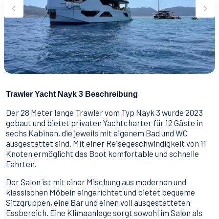
Wassersport
Essen & Trinken
Kontakt
Wie man bucht
Geschäftsbedingungen
Trawler Yacht Nayk 3 Beschreibung
Der 28 Meter lange Trawler vom Typ Nayk 3 wurde 2023
gebaut und bietet privaten Yachtcharter für 12 Gäste in
sechs Kabinen, die jeweils mit eigenem Bad und WC
ausgestattet sind. Mit einer Reisegeschwindigkeit von 11
Knoten ermöglicht das Boot komfortable und schnelle
Fahrten.
Der Salon ist mit einer Mischung aus modernen und
klassischen Möbeln eingerichtet und bietet bequeme
Sitzgruppen, eine Bar und einen voll ausgestatteten
Essbereich. Eine Klimaanlage sorgt sowohl im Salon als