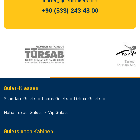
charter@guletbookers.com
+90 (533) 243 48 00
Gulet-Klassen
Standard Gulets
Luxus Gulets
Deluxe Gulets
Hohe Luxus-Gulets
Vip Gulets
Gulets nach Kabinen