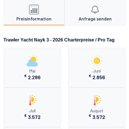
Preisinformation
Anfrage senden
Trawler Yacht Nayk 3 - 2026 Charterpreise / Pro Tag
Mai
Juni
€
€
2.286
2.856
Juli
August
€
€
3.572
3.572