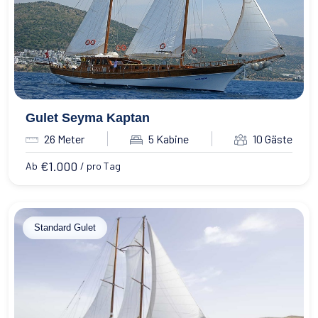
Wassersport
Essen & Trinken
Kontakt
Wie man bucht
Geschäftsbedingungen
Gulet Seyma Kaptan
26 Meter
5 Kabine
10 Gäste
€
1.000
Ab
/ pro Tag
Standard Gulet