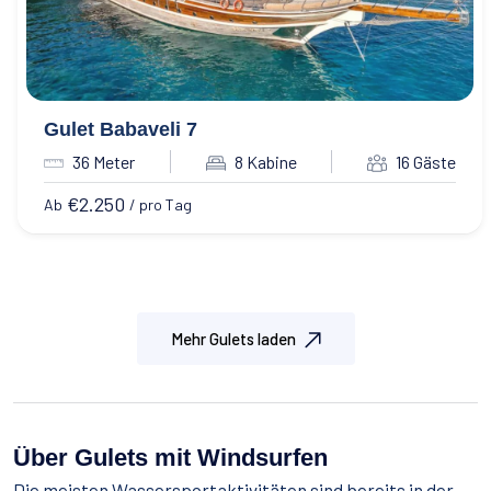
Gulet Babaveli 7
36 Meter
8 Kabine
16 Gäste
€
2.250
Ab
/ pro Tag
Mehr Gulets laden
Über Gulets mit Windsurfen
Die meisten Wassersportaktivitäten sind bereits in der