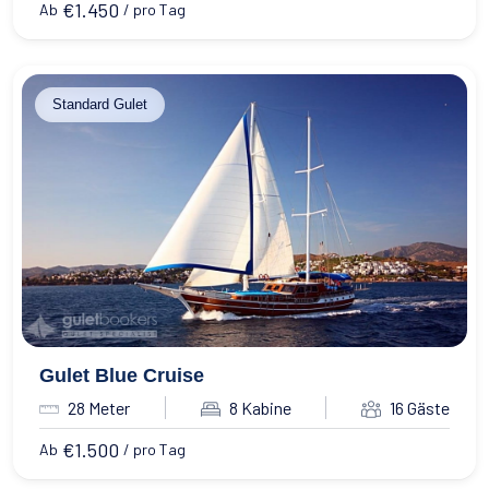
€
1.450
Ab
/ pro Tag
Standard Gulet
Gulet Blue Cruise
28 Meter
8 Kabine
16 Gäste
€
1.500
Ab
/ pro Tag