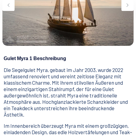
Wassersport
Essen & Trinken
Kontakt
Wie man bucht
Geschäftsbedingungen
Gulet Myra 1 Beschreibung
Die Segelgulet Myra, gebaut im Jahr 2003, wurde 2022
umfassend renoviert und vereint zeitlose Eleganz mit
klassischem Charme. Mit ihrem stilvollen Äußeren und
einem einzigartigen Stahlrumpf, der für eine Gulet
außergewöhnlich ist, strahlt Myra eine traditionelle
Atmosphäre aus. Hochglanzlackierte Schanzkleider und
ein Teakdeck unterstreichen ihre beeindruckende
Ästhetik.
Im Innenbereich überzeugt Myra mit einem großzügigen,
einladenden Design, das edle Holzvertäfelungen und Teak-