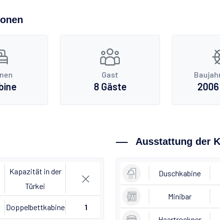
ionen
inen
Gast
Baujah
bine
8 Gäste
2006 
Ausstattung der 
Kapazität in der
Duschkabine
Türkei
Minibar
Doppelbettkabine
1
Haartrockner