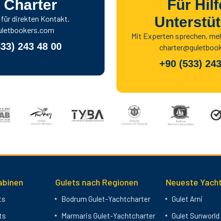
 Charter
Für Hil
ür direkten Kontakt.
Unterstü
letbookers.com
Mit Experten sprechen, me
533) 243 48 00
charter@guletboo
+90 (533) 243
abinen
Gulets nach Regionen
Neueste Yacht
ts
Bodrum Gulet-Yachtcharter
Gulet Arni
ts
Marmaris Gulet-Yachtcharter
Gulet Sunworld 