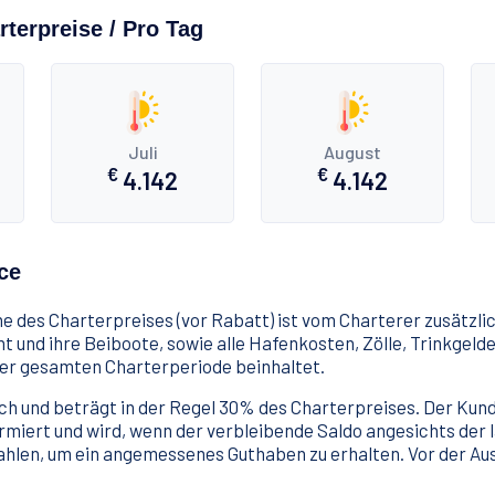
terpreise / Pro Tag
Juli
August
€
€
4.142
4.142
ce
he des Charterpreises (vor Rabatt) ist vom Charterer zusätzlic
t und ihre Beiboote, sowie alle Hafenkosten, Zölle, Trinkgelde
der gesamten Charterperiode beinhaltet.
risch und beträgt in der Regel 30% des Charterpreises. Der Ku
ormiert und wird, wenn der verbleibende Saldo angesichts der
ahlen, um ein angemessenes Guthaben zu erhalten. Vor der Au