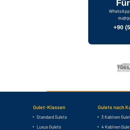
Für
WhatsApp f
eu@gu
+90 (
Gulet-Klassen
Gulets nach K
Standard Gulets
3 Kabinen Gule
Luxus Gulets
4 Kabinen Gule