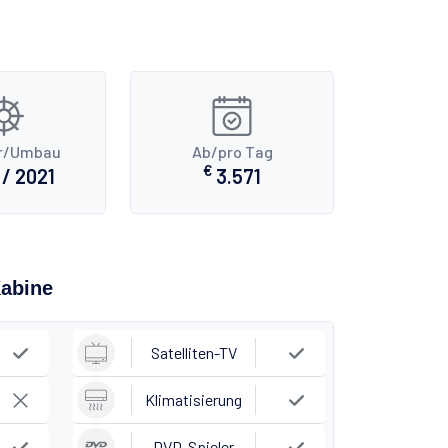
r/Umbau
Ab/pro Tag
€
/ 2021
3.571
Kabine
Satelliten-TV
Klimatisierung
DVD-Spieler