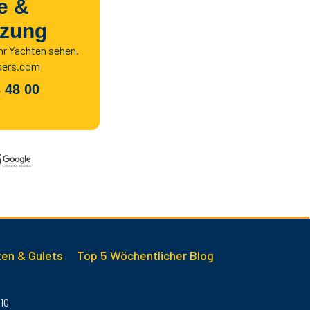
fe &
tzung
hr Yachten sehen.
kers.com
 48 00
en & Gulets
Top 5 Wöchentlicher Blog
10