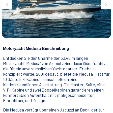
Wassersport
Essen & Trinken
Kontakt
Wie man bucht
Geschäftsbedingungen
Motoryacht Medusa Beschreibung
Entdecken Sie den Charme der 30,48 m langen
Motoryacht ‘Medusa’ von Azimut, einer luxuriösen Yacht,
die für ein unvergessliches Yachtcharter-Erlebnis
konzipiert wurde. 2001 gebaut, bietet die Medusa Platz für
10 Gäste in 4 Kabinen, einschließlich einer
kinderfreundlichen Ausstattung. Die Master-Suite, eine
VIP-Kabine und zwei Doppelkabinen garantieren einen
komfortablen Aufenthalt mit maßgeschneiderter
Einrichtung und Design.
Die Medusa verfügt über einen Jacuzzi an Deck, der zur