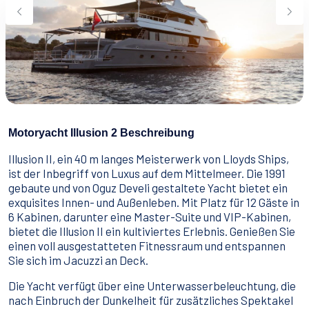
Wassersport
Essen & Trinken
Kontakt
Wie man bucht
Geschäftsbedingungen
Motoryacht Illusion 2 Beschreibung
Illusion II, ein 40 m langes Meisterwerk von Lloyds Ships,
ist der Inbegriff von Luxus auf dem Mittelmeer. Die 1991
gebaute und von Oguz Develi gestaltete Yacht bietet ein
exquisites Innen- und Außenleben. Mit Platz für 12 Gäste in
6 Kabinen, darunter eine Master-Suite und VIP-Kabinen,
bietet die Illusion II ein kultiviertes Erlebnis. Genießen Sie
einen voll ausgestatteten Fitnessraum und entspannen
Sie sich im Jacuzzi an Deck.
Die Yacht verfügt über eine Unterwasserbeleuchtung, die
nach Einbruch der Dunkelheit für zusätzliches Spektakel