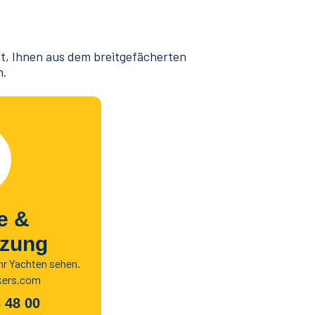
at, Ihnen aus dem breitgefächerten
n.
fe &
tzung
hr Yachten sehen.
kers.com
 48 00