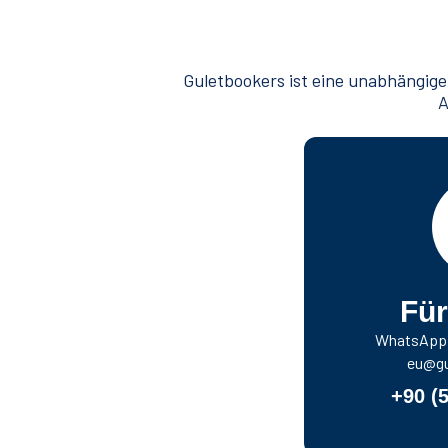
Guletbookers ist eine unabhängige
A
Für
WhatsApp f
eu@gu
+90 (