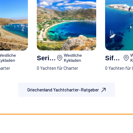
estliche
Westliche
W
Serifos
Sifnos
ykladen
Kykladen
K
harter
0 Yachten für Charter
0 Yachten für 
Griechenland Yachtcharter-Ratgeber