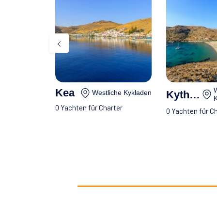
W
Kea
Kythnos
Westliche Kykladen
K
0 Yachten für Charter
0 Yachten für C