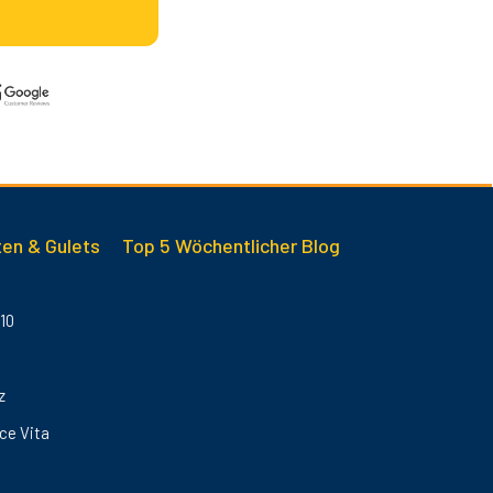
en & Gulets
Top 5 Wöchentlicher Blog
10
z
ce Vita