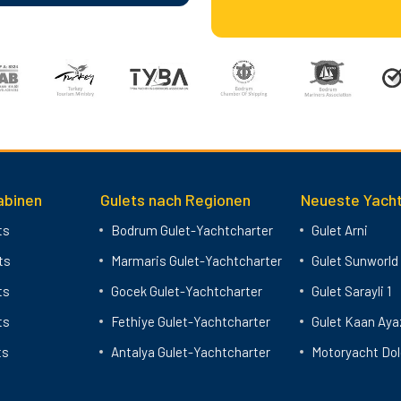
abinen
Gulets nach Regionen
Neueste Yacht
ts
Bodrum Gulet-Yachtcharter
Gulet Arni
ts
Marmaris Gulet-Yachtcharter
Gulet Sunworld 
ts
Gocek Gulet-Yachtcharter
Gulet Sarayli 1
ts
Fethiye Gulet-Yachtcharter
Gulet Kaan Aya
ts
Antalya Gulet-Yachtcharter
Motoryacht Dol