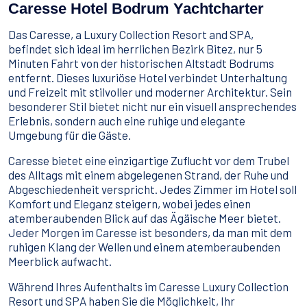
Wassersport
Caresse Hotel Bodrum Yachtcharter
Essen & Trinken
Kontakt
Das Caresse, a Luxury Collection Resort and SPA,
befindet sich ideal im herrlichen Bezirk Bitez, nur 5
Wie man bucht
Minuten Fahrt von der historischen Altstadt Bodrums
entfernt. Dieses luxuriöse Hotel verbindet Unterhaltung
Geschäftsbedingungen
und Freizeit mit stilvoller und moderner Architektur. Sein
besonderer Stil bietet nicht nur ein visuell ansprechendes
Erlebnis, sondern auch eine ruhige und elegante
Umgebung für die Gäste.
Caresse bietet eine einzigartige Zuflucht vor dem Trubel
des Alltags mit einem abgelegenen Strand, der Ruhe und
Abgeschiedenheit verspricht. Jedes Zimmer im Hotel soll
Komfort und Eleganz steigern, wobei jedes einen
atemberaubenden Blick auf das Ägäische Meer bietet.
Jeder Morgen im Caresse ist besonders, da man mit dem
ruhigen Klang der Wellen und einem atemberaubenden
Meerblick aufwacht.
Während Ihres Aufenthalts im Caresse Luxury Collection
Resort und SPA haben Sie die Möglichkeit, Ihr