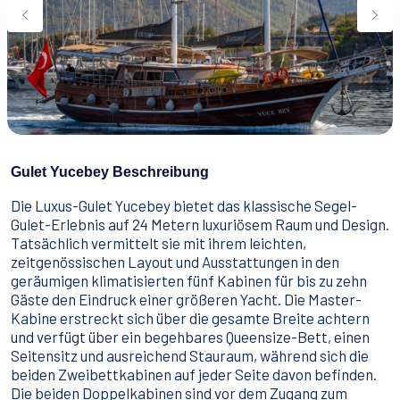
Wassersport
Essen & Trinken
Kontakt
Wie man bucht
Geschäftsbedingungen
Gulet Yucebey Beschreibung
Die Luxus-Gulet Yucebey bietet das klassische Segel-
Gulet-Erlebnis auf 24 Metern luxuriösem Raum und Design.
Tatsächlich vermittelt sie mit ihrem leichten,
zeitgenössischen Layout und Ausstattungen in den
geräumigen klimatisierten fünf Kabinen für bis zu zehn
Gäste den Eindruck einer größeren Yacht. Die Master-
Kabine erstreckt sich über die gesamte Breite achtern
und verfügt über ein begehbares Queensize-Bett, einen
Seitensitz und ausreichend Stauraum, während sich die
beiden Zweibettkabinen auf jeder Seite davon befinden.
Die beiden Doppelkabinen sind vor dem Zugang zum