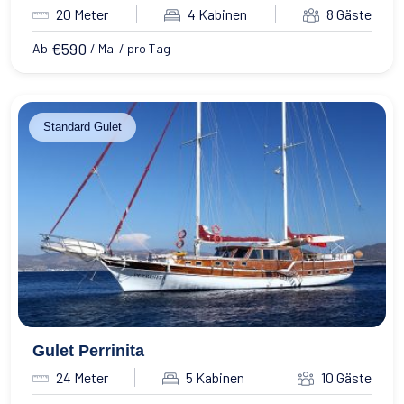
20 Meter
4 Kabinen
8 Gäste
€
590
Ab
/ Mai / pro Tag
Standard Gulet
Gulet Perrinita
24 Meter
5 Kabinen
10 Gäste