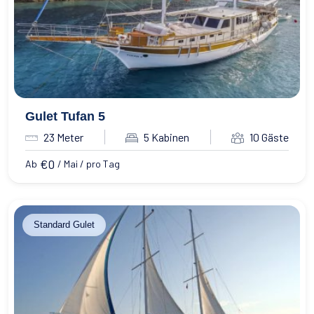
Wassersport
Essen & Trinken
Kontakt
Wie man bucht
Geschäftsbedingungen
Gulet Tufan 5
23 Meter
5 Kabinen
10 Gäste
€
0
Ab
/ Mai / pro Tag
Standard Gulet