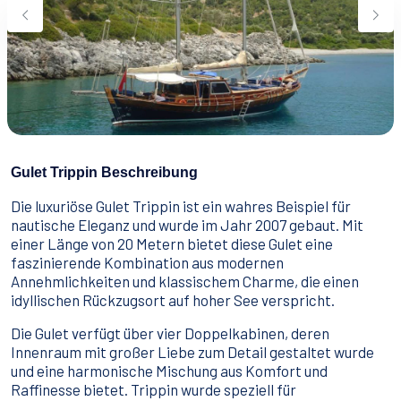
Wassersport
Essen & Trinken
Kontakt
Wie man bucht
Geschäftsbedingungen
Gulet Trippin Beschreibung
Die luxuriöse Gulet Trippin ist ein wahres Beispiel für
nautische Eleganz und wurde im Jahr 2007 gebaut. Mit
einer Länge von 20 Metern bietet diese Gulet eine
faszinierende Kombination aus modernen
Annehmlichkeiten und klassischem Charme, die einen
idyllischen Rückzugsort auf hoher See verspricht.
Die Gulet verfügt über vier Doppelkabinen, deren
Innenraum mit großer Liebe zum Detail gestaltet wurde
und eine harmonische Mischung aus Komfort und
Raffinesse bietet. Trippin wurde speziell für