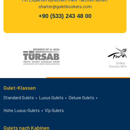
charter@guletbookers.com
+90 (533) 243 48 00
Gulet-Klassen
Standard Gulets
Luxus Gulets
Deluxe Gulets
Hohe Luxus-Gulets
Vip Gulets
Gulets nach Kabinen