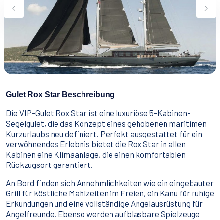
Wassersport
Essen & Trinken
Kontakt
Wie man bucht
Geschäftsbedingungen
Gulet Rox Star Beschreibung
Die VIP-Gulet Rox Star ist eine luxuriöse 5-Kabinen-
Segelgulet, die das Konzept eines gehobenen maritimen
Kurzurlaubs neu definiert. Perfekt ausgestattet für ein
verwöhnendes Erlebnis bietet die Rox Star in allen
Kabinen eine Klimaanlage, die einen komfortablen
Rückzugsort garantiert.
An Bord finden sich Annehmlichkeiten wie ein eingebauter
Grill für köstliche Mahlzeiten im Freien, ein Kanu für ruhige
Erkundungen und eine vollständige Angelausrüstung für
Angelfreunde. Ebenso werden aufblasbare Spielzeuge