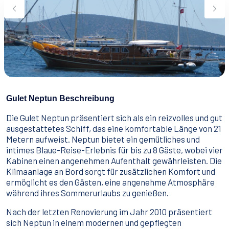
Wassersport
Essen & Trinken
Kontakt
Wie man bucht
Geschäftsbedingungen
Gulet Neptun Beschreibung
Die Gulet Neptun präsentiert sich als ein reizvolles und gut
ausgestattetes Schiff, das eine komfortable Länge von 21
Metern aufweist. Neptun bietet ein gemütliches und
intimes Blaue-Reise-Erlebnis für bis zu 8 Gäste, wobei vier
Kabinen einen angenehmen Aufenthalt gewährleisten. Die
Klimaanlage an Bord sorgt für zusätzlichen Komfort und
ermöglicht es den Gästen, eine angenehme Atmosphäre
während ihres Sommerurlaubs zu genießen.
Nach der letzten Renovierung im Jahr 2010 präsentiert
sich Neptun in einem modernen und gepflegten