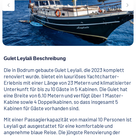
Wassersport
Essen & Trinken
Kontakt
Wie man bucht
Geschäftsbedingungen
Gulet Leylali Beschreibung
Die in Bodrum gebaute Gulet Leylali, die 2023 komplett
renoviert wurde, bietet ein luxuriöses Yachtcharter-
Erlebnis mit einer Länge von 23 Metern und klimatisierter
Unterkunft für bis zu 10 Gäste in 5 Kabinen. Die Gulet hat
eine Breite von 6,10 Metern und verfügt über 1 Master-
Kabine sowie 4 Doppelkabinen, so dass insgesamt 5
Kabinen für Gäste vorhanden sind.
Mit einer Passagierkapazität von maximal 10 Personen ist
Leylali gut ausgestattet für eine komfortable und
angenehme blaue Reise. Die jüngste Renovierung der