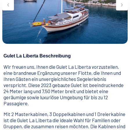
Wassersport
Essen & Trinken
Kontakt
Wie man bucht
Geschäftsbedingungen
Gulet La Liberta Beschreibung
Wir freuen uns, Ihnen die Gulet La Liberta vorzustellen,
eine brandneue Ergänzung unserer Flotte, die Ihnen und
Ihren Gästen ein unvergleichliches Segelerlebnis
verspricht. Diese 2023 gebaute Gulet ist beeindruckende
24 Meter lang und 7,50 Meter breit und bietet eine
geräumige sowie luxuriöse Umgebung für bis zu 12
Passagiere.
Mit 2 Masterkabinen, 3 Doppelkabinen und 1 Dreierkabine
ist die Gulet La Liberta die ideale Wahl für Familien oder
Gruppen, die zusammen reisen möchten. Die Kabinen sind