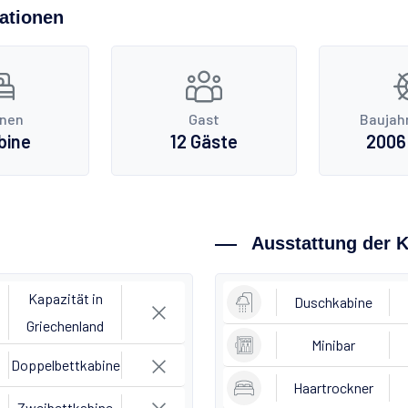
kationen
inen
Gast
Baujah
bine
12 Gäste
2006 
Ausstattung der 
Kapazität in
Duschkabine
Griechenland
Minibar
Doppelbettkabine
Haartrockner
Zweibettkabine