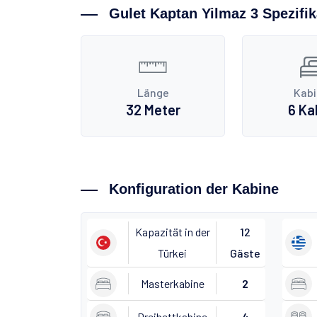
Gulet Kaptan Yilmaz 3 Spezifi
Länge
Kab
32 Meter
6 Ka
Konfiguration der Kabine
Kapazität in der
12
Türkei
Gäste
Masterkabine
2
Dreibettkabine
4