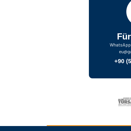
Für
WhatsApp f
eu@gu
+90 (