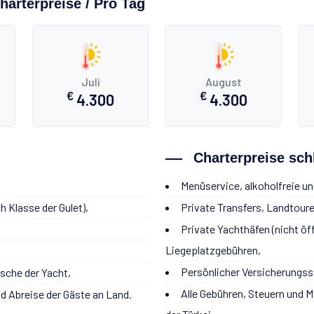
harterpreise / Pro Tag
Juli
August
€
€
4.300
4.300
Charterpreise sch
Menüservice, alkoholfreie un
 Klasse der Gulet),
Private Transfers, Landtour
Private Yachthäfen (nicht öf
Liegeplatzgebühren,
Persönlicher Versicherungss
sche der Yacht,
Alle Gebühren, Steuern und 
d Abreise der Gäste an Land.