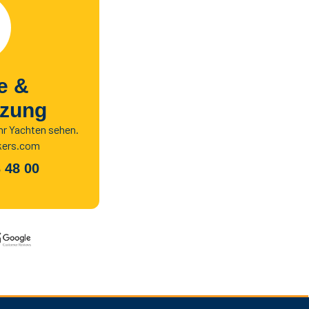
fe &
tzung
hr Yachten sehen.
kers.com
 48 00