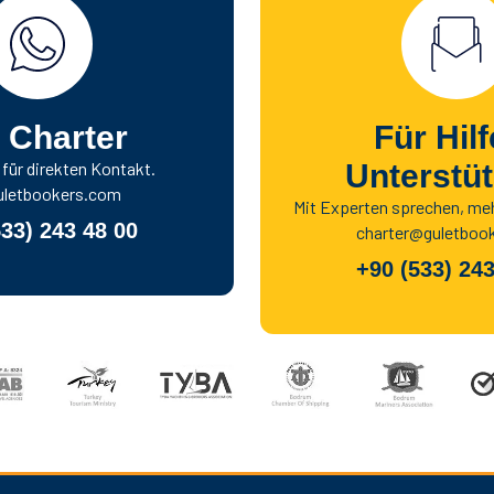
 Charter
Für Hil
ür direkten Kontakt.
Unterstü
letbookers.com
Mit Experten sprechen, me
533) 243 48 00
charter@guletboo
+90 (533) 243