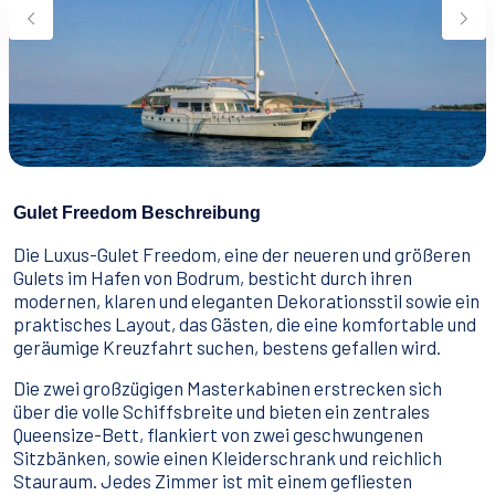
Wassersport
Essen & Trinken
Kontakt
Wie man bucht
Geschäftsbedingungen
Gulet Freedom Beschreibung
Die Luxus-Gulet Freedom, eine der neueren und größeren
Gulets im Hafen von Bodrum, besticht durch ihren
modernen, klaren und eleganten Dekorationsstil sowie ein
praktisches Layout, das Gästen, die eine komfortable und
geräumige Kreuzfahrt suchen, bestens gefallen wird.
Die zwei großzügigen Masterkabinen erstrecken sich
über die volle Schiffsbreite und bieten ein zentrales
Queensize-Bett, flankiert von zwei geschwungenen
Sitzbänken, sowie einen Kleiderschrank und reichlich
Stauraum. Jedes Zimmer ist mit einem gefliesten