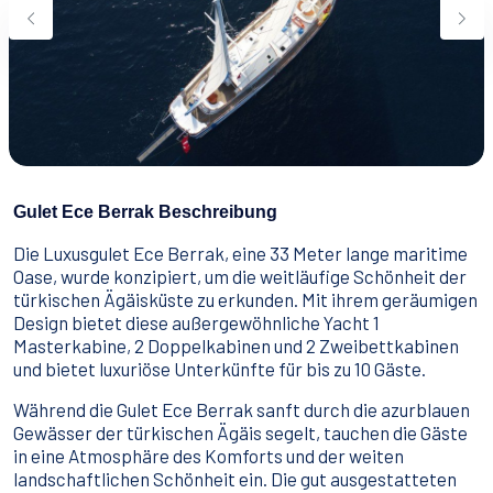
Wassersport
Essen & Trinken
Kontakt
Wie man bucht
Geschäftsbedingungen
Gulet Ece Berrak Beschreibung
Die Luxusgulet Ece Berrak, eine 33 Meter lange maritime
Oase, wurde konzipiert, um die weitläufige Schönheit der
türkischen Ägäisküste zu erkunden. Mit ihrem geräumigen
Design bietet diese außergewöhnliche Yacht 1
Masterkabine, 2 Doppelkabinen und 2 Zweibettkabinen
und bietet luxuriöse Unterkünfte für bis zu 10 Gäste.
Während die Gulet Ece Berrak sanft durch die azurblauen
Gewässer der türkischen Ägäis segelt, tauchen die Gäste
in eine Atmosphäre des Komforts und der weiten
landschaftlichen Schönheit ein. Die gut ausgestatteten