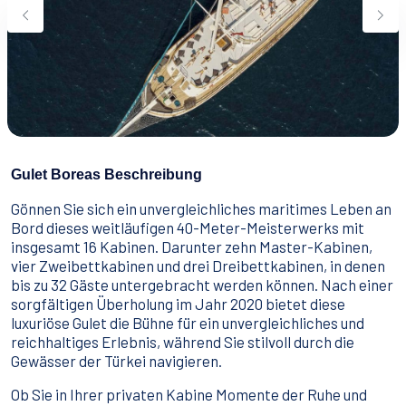
Wassersport
Essen & Trinken
Kontakt
Wie man bucht
Geschäftsbedingungen
Gulet Boreas Beschreibung
Gönnen Sie sich ein unvergleichliches maritimes Leben an
Bord dieses weitläufigen 40-Meter-Meisterwerks mit
insgesamt 16 Kabinen. Darunter zehn Master-Kabinen,
vier Zweibettkabinen und drei Dreibettkabinen, in denen
bis zu 32 Gäste untergebracht werden können. Nach einer
sorgfältigen Überholung im Jahr 2020 bietet diese
luxuriöse Gulet die Bühne für ein unvergleichliches und
reichhaltiges Erlebnis, während Sie stilvoll durch die
Gewässer der Türkei navigieren.
Ob Sie in Ihrer privaten Kabine Momente der Ruhe und