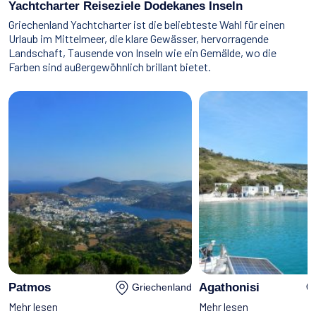
Wassersport
Yachtcharter Reiseziele Dodekanes Inseln
Griechenland Yachtcharter ist die beliebteste Wahl für einen
Essen & Trinken
Kontakt
Urlaub im Mittelmeer, die klare Gewässer, hervorragende
Landschaft, Tausende von Inseln wie ein Gemälde, wo die
Wie man bucht
Farben sind außergewöhnlich brillant bietet.
Geschäftsbedingungen
Patmos
Agathonisi
Griechenland
Mehr lesen
Mehr lesen