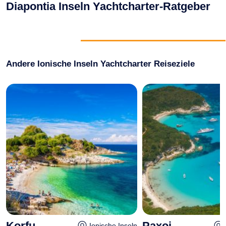
Wassersport
Diapontia Inseln Yachtcharter-Ratgeber
Essen & Trinken
Kontakt
Wie man bucht
Geschäftsbedingungen
Andere Ionische Inseln Yachtcharter Reiseziele
Korfu
Paxoi
Ionische Inseln