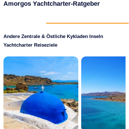
Wassersport
Amorgos Yachtcharter-Ratgeber
Essen & Trinken
Kontakt
Wie man bucht
Geschäftsbedingungen
Andere Zentrale & Östliche Kykladen Inseln
Yachtcharter Reiseziele